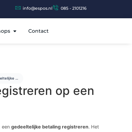
info@espos.nl
085 - 2101216
hops
Contact
Gedeeltelijke betalingen registreren op een factuur
egistreren op een
u een
gedeeltelijke betaling registreren
. Het