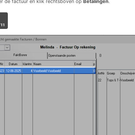
er de factuur en klik rechtsboven op
Betalingen
.