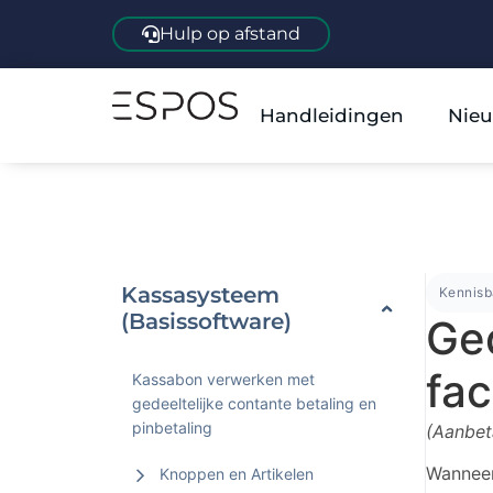
Hulp op afstand
Handleidingen
Nieu
Kassasysteem
Kennis
(Basissoftware)
Ged
fac
Kassabon verwerken met
gedeeltelijke contante betaling en
pinbetaling
(Aanbet
Wanneer
Knoppen en Artikelen