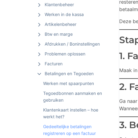
restere
Klantenbeheer
betaalm
Werken in de kassa
Deze be
Artikelenbeheer
Btw en marge
Sta
Afdrukken / Boninstellingen
1. 
Problemen oplossen
Facturen
Maak in
Betalingen en Tegoeden
Werken met spaarpunten
2. 
Tegoedbonnen aanmaken en
gebruiken
Ga naa
Wanneer
Klantenkaart instellen – hoe
werkt het?
3. 
Gedeeltelijke betalingen
registreren op een factuur