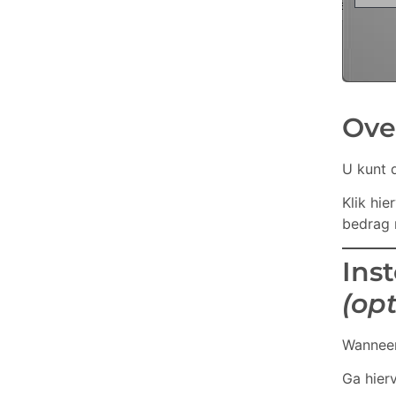
Ove
U kunt d
Klik hie
bedrag n
Ins
(op
Wanneer 
Ga hier