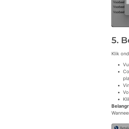
5. 
Klik on
Vu
Co
pl
Vi
Vo
Kl
Belangri
Wanneer