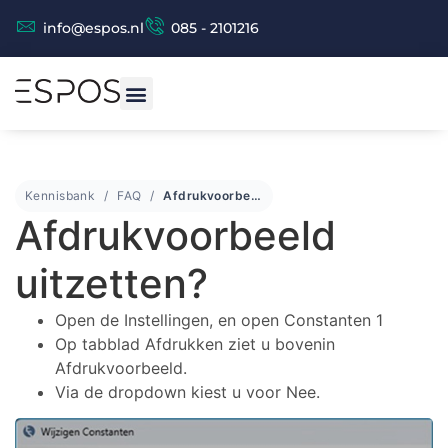
info@espos.nl
085 - 2101216
Kennisbank
FAQ
Afdrukvoorbeeld uitzetten?
Afdrukvoorbeeld
Espos Chat (beta versie)
Espos Assistent
uitzetten?
Open de Instellingen, en open Constanten 1
Op tabblad Afdrukken ziet u bovenin
Afdrukvoorbeeld.
Via de dropdown kiest u voor Nee.