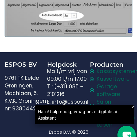
Welkom in onze chat!
Laten we beginnen. Voer je e-mailadres in om met
ons te chatten.
ESPOS BV
Helpdesk
Producten
Ma t/m vrij van
Kassasysteme
Email Address
9761 TK Eelde
09:00 t/m 17:00
Kassoftware
Groningen,
T : (+31) 085 –
Garage
Machlaan, 5.
2101216
software
K.V.K. Groningen
E: info@espos.nl
Salon
Start Chat
×
nr: 93804423
H:
Hulp op
software
Hallo! hulp nodig, vraag onze digitale ai
afstand
Pinautomaten
Assistent
kopen
Espos B.V. © 2026