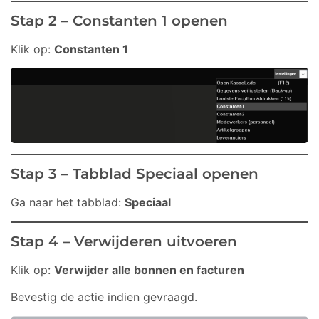
Stap 2 – Constanten 1 openen
Klik op:
Constanten 1
Stap 3 – Tabblad Speciaal openen
Welkom in onze chat!
Ga naar het tabblad:
Speciaal
Laten we beginnen. Voer je e-mailadres in om met
ons te chatten.
Stap 4 – Verwijderen uitvoeren
Klik op:
Verwijder alle bonnen en facturen
Email Address
Bevestig de actie indien gevraagd.