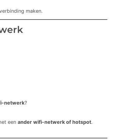
verbinding maken.
twerk
fi-netwerk
?
met een
ander wifi-netwerk of hotspot
.