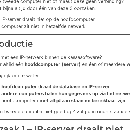
w tweede computer niet of maakt deze geen verbinding?
t bijna altijd door één van deze 2 oorzaken:
 IP-server draait niet op de hoofdcomputer
 computer zit niet in hetzelfde netwerk
roductie
 met een IP-netwerk binnen de kassasoftware?
r altijd één
hoofdcomputer (server)
en één of meerdere
w
grijk om te weten:
e
hoofdcomputer draait de database en IP-server
e
andere computers halen hun gegevens op via het netwe
 hoofdcomputer moet
altijd aan staan en bereikbaar zijn
en tweede computer niet goed op? Volg dan onderstaande 
aak 1 – IP-server draait niet