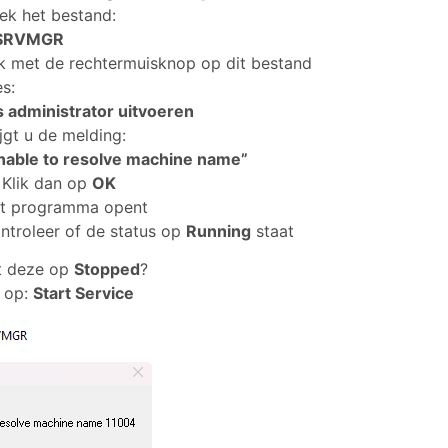
ek het bestand:
PSRVMGR
ik met de rechtermuisknop op dit bestand
es:
s administrator uitvoeren
ijgt u de melding:
nable to resolve machine name”
Klik dan op
OK
t programma opent
ntroleer of de status op
Running
staat
t deze op
Stopped
?
n op:
Start Service