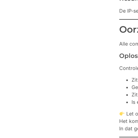
De IP-s
Oor
Alle co
Oplos
Control
Zi
Ge
Zi
Is
Let o
Het kom
In dat 