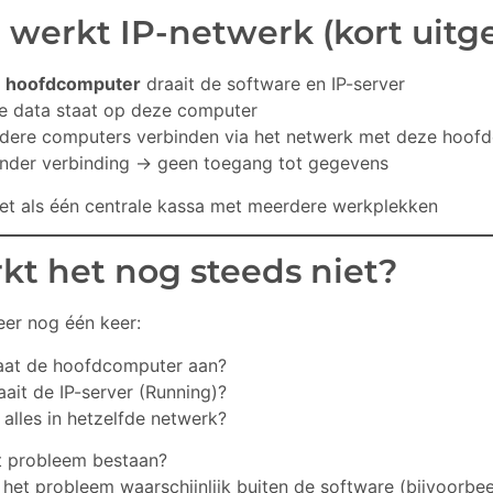
 werkt IP-netwerk (kort uitg
e
hoofdcomputer
draait de software en IP-server
le data staat op deze computer
dere computers verbinden via het netwerk met deze hoof
nder verbinding → geen toegang tot gegevens
et als één centrale kassa met meerdere werkplekken
kt het nog steeds niet?
eer nog één keer:
aat de hoofdcomputer aan?
aait de IP-server (Running)?
t alles in hetzelfde netwerk?
et probleem bestaan?
t het probleem waarschijnlijk buiten de software (bijvoorbe