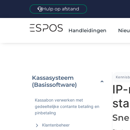
Hulp op afstand
Handleidingen
Nieu
Kassasysteem
Kennis
(Basissoftware)
IP-
sta
Kassabon verwerken met
gedeeltelijke contante betaling en
pinbetaling
Snel
Klantenbeheer