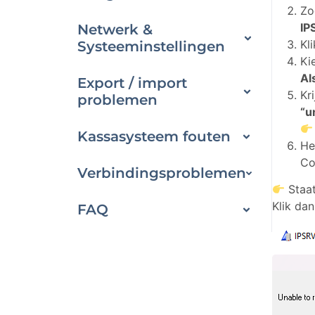
Zo
I
Netwerk &
Kl
Systeeminstellingen
Ki
Al
Export / import
Kr
problemen
“u
Kassasysteem fouten
He
Co
Verbindingsproblemen
Staa
Klik da
FAQ