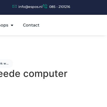
info@espos.nl
085 - 2101216
hops
Contact
IP-netwerk werkt niet / tweede computer start niet
weede computer