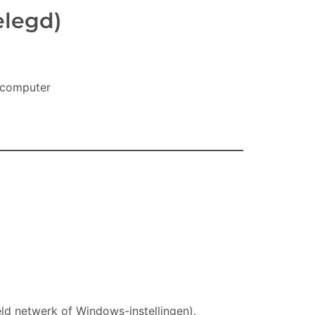
elegd)
dcomputer
Espos Chat (beta
Espos Assistent
versie)
eld netwerk of Windows-instellingen).