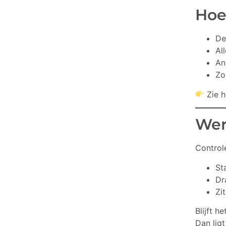
Hoe
D
Al
An
Zo
Zie h
Wer
Control
St
Dr
Zi
Blijft h
Dan lig