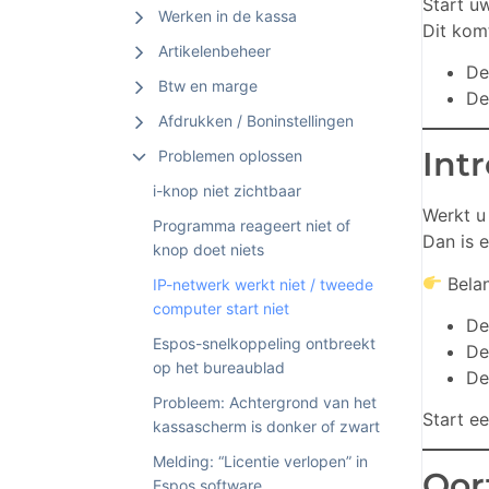
Start u
Werken in de kassa
Dit kom
Artikelenbeheer
De
Btw en marge
De
Afdrukken / Boninstellingen
Int
Problemen oplossen
i-knop niet zichtbaar
Werkt u
Programma reageert niet of
Dan is e
knop doet niets
Belan
IP-netwerk werkt niet / tweede
computer start niet
D
Espos-snelkoppeling ontbreekt
D
op het bureaublad
De
Probleem: Achtergrond van het
Start e
kassascherm is donker of zwart
Melding: “Licentie verlopen” in
Oorz
Espos software