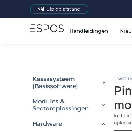
Hulp op afstand
Handleidingen
Nieu
Kassasysteem
Kennis
(Basissoftware)
Pi
mo
Modules &
Sectoroplossingen
In dit a
oplossin
Hardware