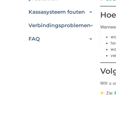
Kassasysteem fouten
Hoe
Verbindingsproblemen
Wanneer
wo
FAQ
ho
wo
ve
Vol
Wilt u 
Zie: