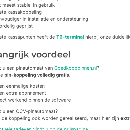
t meest stabiel in gebruik
ste kassakoppeling
nvoudiger in installatie en ondersteuning
ordelig geprijst
ste kassapunten heeft de
T6-terminal
hierbij onze duidelij
angrijk voordeel
t u een pinautomaat van
Goedkooppinnen.nl
?
de
pin-koppeling volledig gratis
.
en eenmalige kosten
en extra abonnement
rect werkend binnen de software
t u een CCV-pinautomaat?
 de koppeling ook worden gerealiseerd, maar hier zijn
extr
tuele tarieven vindt u op de prijspagina.