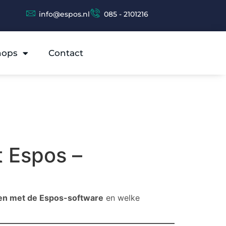
info@espos.nl
085 - 2101216
hops
Contact
 Espos –
en met de Espos-software
en welke