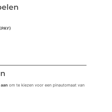
pelen
EPAY)
en
 aan
om te kiezen voor een pinautomaat van