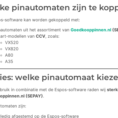
ke pinautomaten zijn te kop
s-software kan worden gekoppeld met:
nautomaten uit het assortiment van
Goedkooppinnen.nl
(S
art-modellen van
CCV
, zoals:
VX520
VX820
A80
A35
ies: welke pinautomaat kiez
bruik in combinatie met de Espos-software raden wij
sterk
oppinnen.nl (SEPAY)
.
tomaten zijn:
lledig afgestemd op de Espos-software