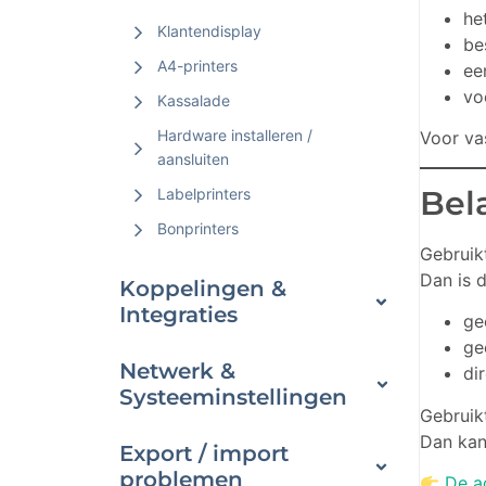
he
Klantendisplay
be
A4-printers
ee
vo
Kassalade
Hardware installeren /
Voor va
aansluiten
Bel
Labelprinters
Bonprinters
Gebruik
Dan is 
Koppelingen &
Integraties
ge
ge
Netwerk &
di
Systeeminstellingen
Gebruik
Dan kan
Export / import
problemen
De ac