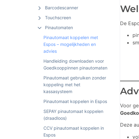
Wel
Barcodescanner
Touchscreen
De Espo
Pinautomaten
pi
Pinautomaat koppelen met
sm
Espos – mogelijkheden en
advies
Handleiding downloaden voor
Goedkooppinnen pinautomaten
Pinautomaat gebruiken zonder
koppeling met het
Adv
kassasysteem
Pinautomaat koppelen in Espos
Voor ge
SEPAY pinautomaat koppelen
Goedko
(draadloos)
Deze au
CCV pinautomaat koppelen in
Espos
vo