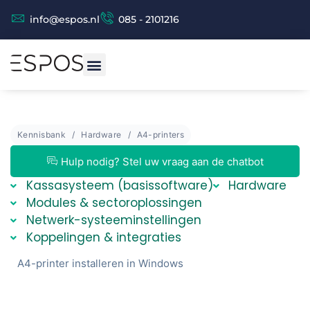
info@espos.nl
085 - 2101216
Kennisbank
Hardware
A4-printers
Espos Chat (beta versie)
Espos Assistent
Hulp nodig? Stel uw vraag aan de chatbot
Kassasysteem (basissoftware)
Hardware
Modules & sectoroplossingen
Netwerk-systeeminstellingen
Koppelingen & integraties
A4-printer installeren in Windows