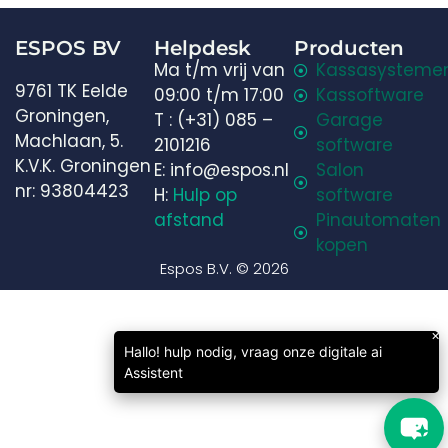
ESPOS BV
Helpdesk
Producten
Ma t/m vrij van
Kassasysteme
9761 TK Eelde
09:00 t/m 17:00
Kassoftware
Welkom in onze chat!
Groningen,
T : (+31) 085 –
Garage
Machlaan, 5.
2101216
software
Laten we beginnen. Voer je e-mailadres in om met
K.V.K. Groningen
E: info@espos.nl
Salon
ons te chatten.
nr: 93804423
H:
Hulp op
software
afstand
Pinautomaten
Email Address
kopen
Espos B.V. © 2026
Start Chat
×
Hallo! hulp nodig, vraag onze digitale ai
Assistent