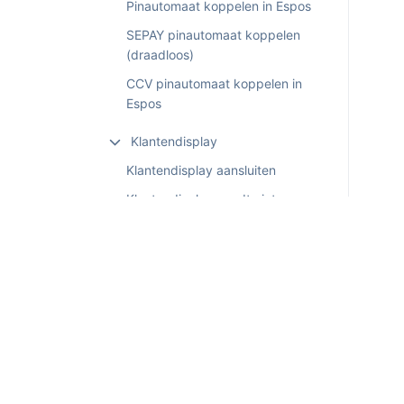
Pinautomaat koppelen in Espos
SEPAY pinautomaat koppelen
(draadloos)
CCV pinautomaat koppelen in
Espos
Klantendisplay
Klantendisplay aansluiten
Klantendisplay wordt niet
herkend (Prolific USB-driver)
Klantendisplay werkt niet
A4-printers
A4-printer installeren in
Windows
Koppelingen &