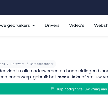
we gebruikers
Drivers
Video’s
Webs
bank
Hardware
Barcodescanner
der vindt u alle onderwerpen en handleidingen binn
p een onderwerp, gebruik het
menu links
of stel uw v
Hulp nodig? Stel uw vraag aan