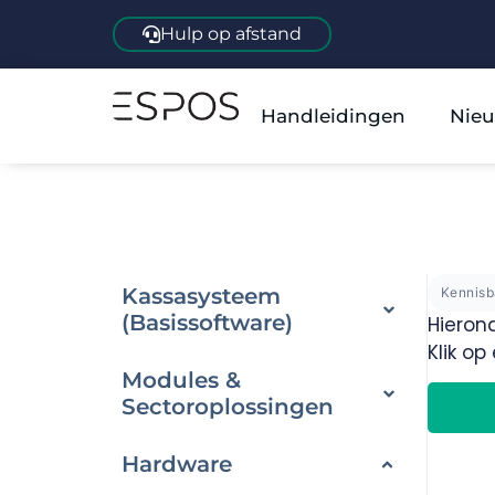
Hulp op afstand
Handleidingen
Nieu
Kassasysteem
Kennis
(Basissoftware)
Hieron
Klik o
Modules &
Sectoroplossingen
Hardware