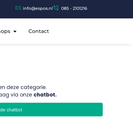
info@espos.nl
085 - 2101216
hops
Contact
en deze categorie.
raag via onze
chatbot.
 de chatbot