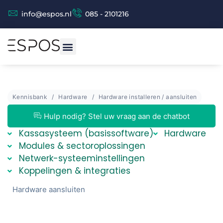
info@espos.nl
085 - 2101216
Kennisbank
Hardware
Hardware installeren / aansluiten
Espos Chat (beta versie)
Espos Assistent
Hulp nodig? Stel uw vraag aan de chatbot
Kassasysteem (basissoftware)
Hardware
Modules & sectoroplossingen
Netwerk-systeeminstellingen
Koppelingen & integraties
Hardware aansluiten