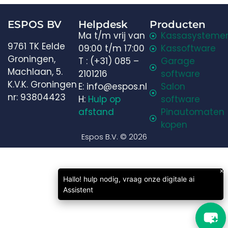
ESPOS BV
Helpdesk
Producten
Ma t/m vrij van
Kassasysteme
9761 TK Eelde
09:00 t/m 17:00
Kassoftware
Welkom in onze chat!
Groningen,
T : (+31) 085 –
Garage
Machlaan, 5.
2101216
software
Laten we beginnen. Voer je e-mailadres in om met
K.V.K. Groningen
E: info@espos.nl
Salon
ons te chatten.
nr: 93804423
H:
Hulp op
software
afstand
Pinautomaten
Email Address
kopen
Espos B.V. © 2026
Start Chat
×
Hallo! hulp nodig, vraag onze digitale ai
Assistent