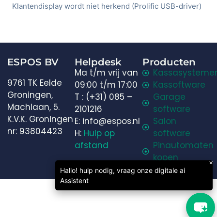
Klantendisplay wordt niet herkend (Prolific USB-driver)
Welkom in onze chat!
ESPOS BV
Helpdesk
Producten
Ma t/m vrij van
Kassasysteme
Laten we beginnen. Voer je e-mailadres in om met
9761 TK Eelde
09:00 t/m 17:00
Kassoftware
ons te chatten.
Groningen,
T : (+31) 085 –
Garage
Machlaan, 5.
2101216
software
Email Address
K.V.K. Groningen
E: info@espos.nl
Salon
nr: 93804423
H:
Hulp op
software
afstand
Pinautomaten
kopen
Start Chat
×
Espos B.V. © 2026
Hallo! hulp nodig, vraag onze digitale ai
Assistent