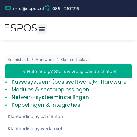
info@espos.nl
085 - 2101216
Kennisbank
Hardware
Klantendisplay
Espos Chat (beta versie)
Espos Assistent
Hulp nodig? Stel uw vraag aan de chatbot
Kassasysteem (basissoftware)
Hardware
Modules & sectoroplossingen
Netwerk-systeeminstellingen
Koppelingen & integraties
Klantendisplay aansluiten
Klantendisplay werkt niet