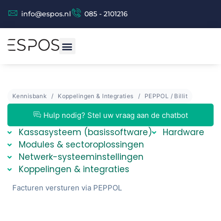
info@espos.nl
085 - 2101216
Kennisbank
Koppelingen & Integraties
PEPPOL / Billit
Espos Chat (beta versie)
Espos Assistent
Hulp nodig? Stel uw vraag aan de chatbot
Kassasysteem (basissoftware)
Hardware
Modules & sectoroplossingen
Netwerk-systeeminstellingen
Koppelingen & integraties
Facturen versturen via PEPPOL