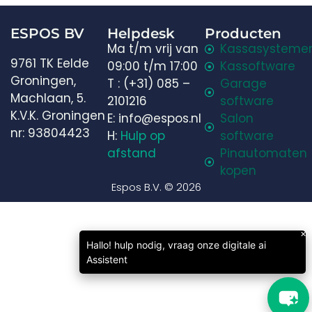
ESPOS BV
Helpdesk
Producten
Ma t/m vrij van
Kassasysteme
9761 TK Eelde
09:00 t/m 17:00
Kassoftware
Welkom in onze chat!
Groningen,
T : (+31) 085 –
Garage
Machlaan, 5.
2101216
software
Laten we beginnen. Voer je e-mailadres in om met
K.V.K. Groningen
E: info@espos.nl
Salon
ons te chatten.
nr: 93804423
H:
Hulp op
software
afstand
Pinautomaten
Email Address
kopen
Espos B.V. © 2026
Start Chat
×
Hallo! hulp nodig, vraag onze digitale ai
Assistent