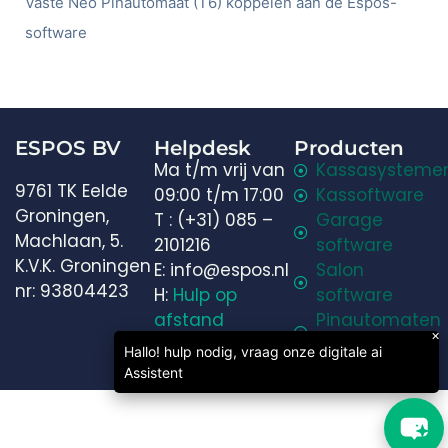
Vaste Neo Pinautomaat (T6) koppelen aan de Espos-
software
Welkom in onze chat!
ESPOS BV
Helpdesk
Producten
Laten we beginnen. Voer je e-mailadres in om met
Ma t/m vrij van
Kassasysteme
ons te chatten.
9761 TK Eelde
09:00 t/m 17:00
Kassoftware
Groningen,
T : (+31) 085 –
Garage
Machlaan, 5.
Email Address
2101216
software
K.V.K. Groningen
E: info@espos.nl
Salon
nr: 93804423
H:
Hulp op
software
afstand
Pinautomaten
Start Chat
×
kopen
Hallo! hulp nodig, vraag onze digitale ai
Espos B.V. © 2026
Assistent