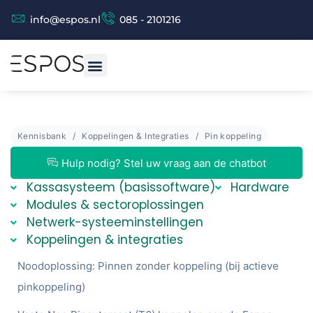
info@espos.nl
085 - 2101216
Kennisbank
Koppelingen & Integraties
Pin koppeling
Espos Chat (beta versie)
Espos Assistent
Hulp nodig? Stel uw vraag aan de chatbot
Kassasysteem (basissoftware)
Hardware
Modules & sectoroplossingen
Netwerk-systeeminstellingen
Koppelingen & integraties
Noodoplossing: Pinnen zonder koppeling (bij actieve
pinkoppeling)